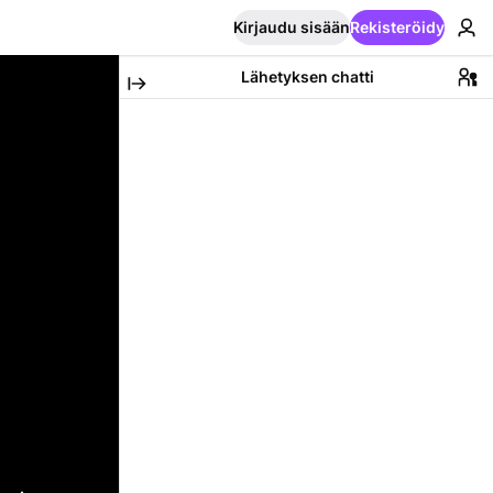
Kirjaudu sisään
Rekisteröidy
Lähetyksen chatti