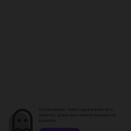
Съжаляваме. Това съдържание не е
налично, освен ако нямате машина на
времето.