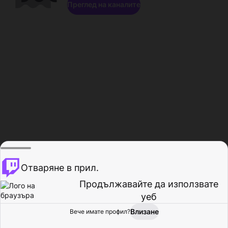
Преглед на каналите
Отваряне в прил.
Продължавайте да използвате
уеб
Влизане
Вече имате профил?
Начало
Преглед
Активност
Профил