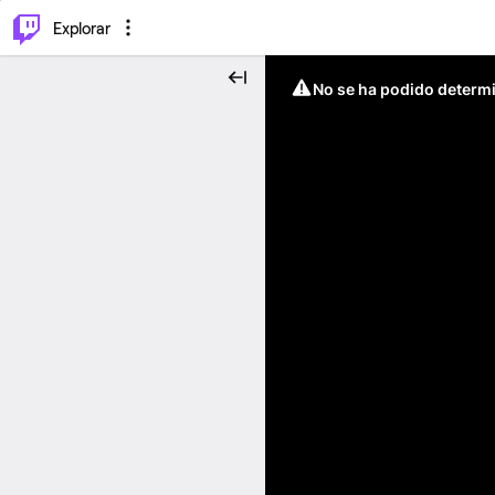
⌥
P
Explorar
No se ha podido determin