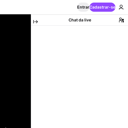
Entrar
Cadastrar-se
Chat da live