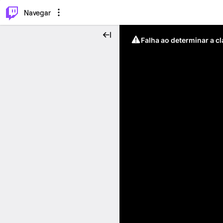
⌥
P
Navegar
Falha ao determinar a c