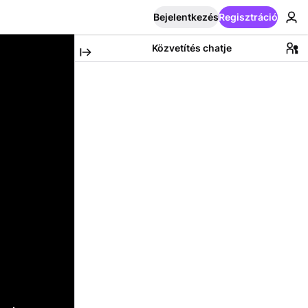
Bejelentkezés
Regisztráció
Közvetítés chatje