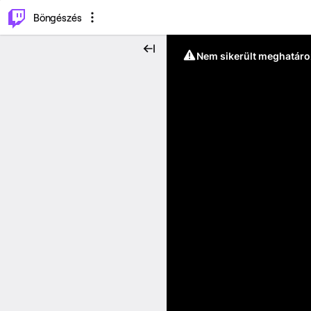
⌥
P
Böngészés
Nem sikerült meghatáro