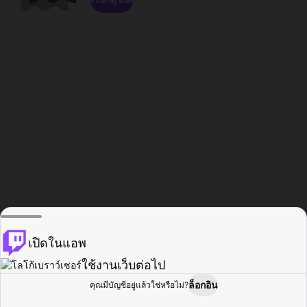
เปิดในแอพ
ใช้งานเว็บต่อไป
ล็อกอิน
คุณมีบัญชีอยู่แล้วใช่หรือไม่?
หน้าแรก
เรียกดู
กิจกรรม
โปรไฟล์