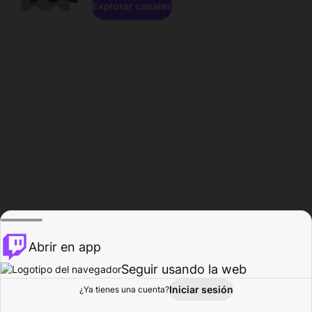
Explorar canales
Abrir en app
Seguir usando la web
Iniciar sesión
Página del
¿Ya tienes una cuenta?
Explorar
Actividad
Perfil
Creador