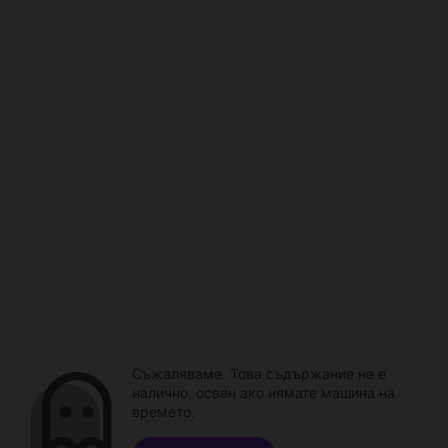
Съжаляваме. Това съдържание не е
налично, освен ако нямате машина на
времето.