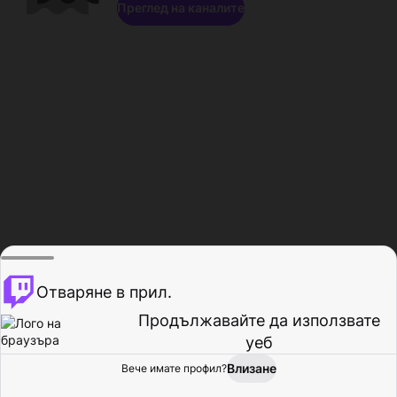
Преглед на каналите
Отваряне в прил.
Продължавайте да използвате
уеб
Влизане
Вече имате профил?
Начало
Преглед
Активност
Профил