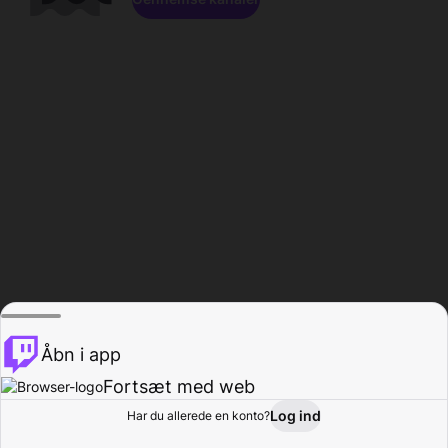
Åbn i app
Fortsæt med web
Log ind
Har du allerede en konto?
Hjem
Gennemse
Aktivitet
Profil