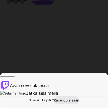
Avaa sovelluksessa
Jatka selaimella
Kirjaudu sisään
Onko sinulla jo tili?
Koti
Selaa
Toiminta
Profiili