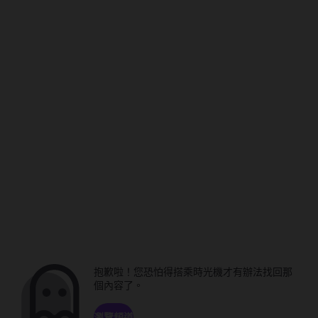
抱歉啦！您恐怕得搭乘時光機才有辦法找回那
個內容了。
瀏覽頻道