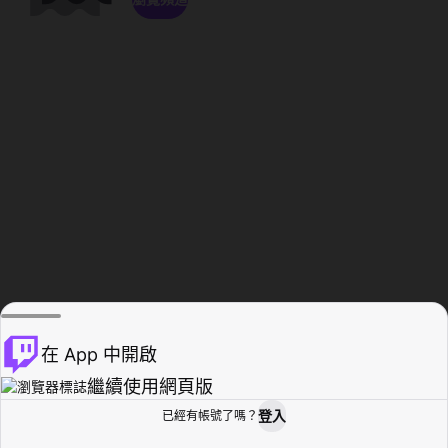
在 App 中開啟
繼續使用網頁版
登入
已經有帳號了嗎？
創作者基地
瀏覽
活動紀錄
個人檔案