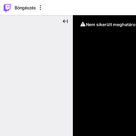
⌥
P
Böngészés
Nem sikerült meghatáro