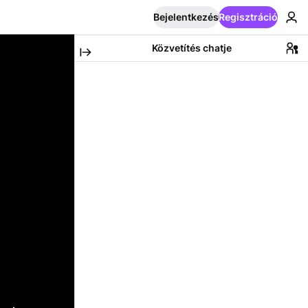
Bejelentkezés
Regisztráció
Közvetítés chatje