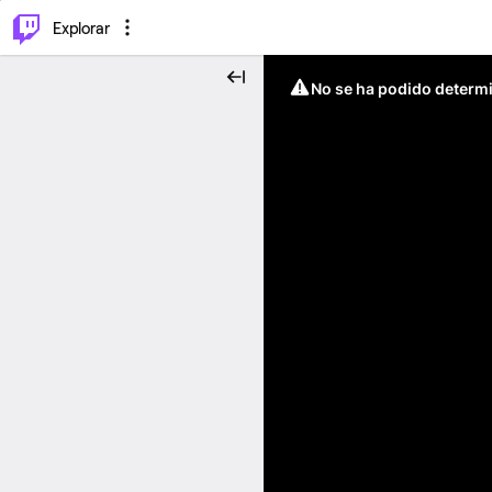
⌥
P
Explorar
No se ha podido determin