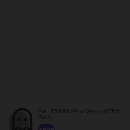
抱歉。您恐怕得搭乘时光机才有办法找回那个
内容了。
浏览频道