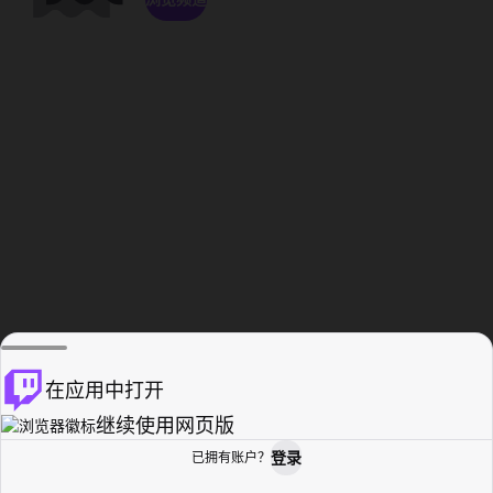
在应用中打开
继续使用网页版
登录
已拥有账户？
主页
浏览
活动纪录
个人资料