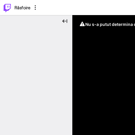
⌥
P
Răsfoire
Nu s-a putut determina c