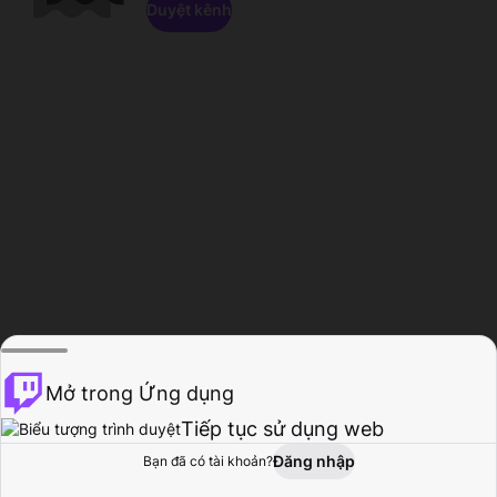
Duyệt kênh
Mở trong Ứng dụng
Tiếp tục sử dụng web
Đăng nhập
Bạn đã có tài khoản?
Trang chủ
Duyệt
Hoạt động
Hồ sơ