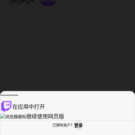
在应用中打开
继续使用网页版
登录
已拥有账户？
主页
浏览
活动纪录
个人资料