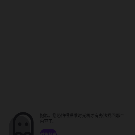
抱歉。您恐怕得搭乘时光机才有办法找回那个
内容了。
浏览频道