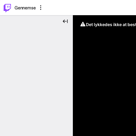
⌥
P
Gennemse
Det lykkedes ikke at be