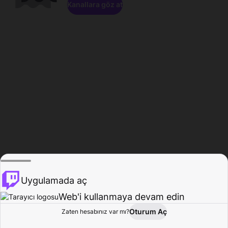
Kanallara göz at
Uygulamada aç
Web'i kullanmaya devam edin
Oturum Aç
Zaten hesabınız var mı?
Ana Sayfa
Gözat
Aktivite
Profil