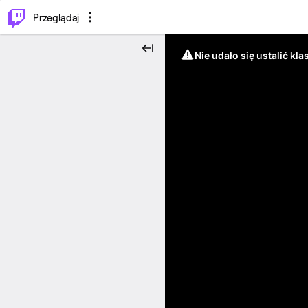
…
⌥
P
Przeglądaj
Nie udało się ustalić klas