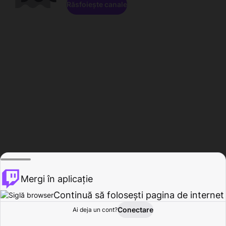
Răsfoiește canale
Mergi în aplicație
Continuă să folosești pagina de internet
Conectare
Ai deja un cont?
Acasă
Răsfoire
Activitate
Profil