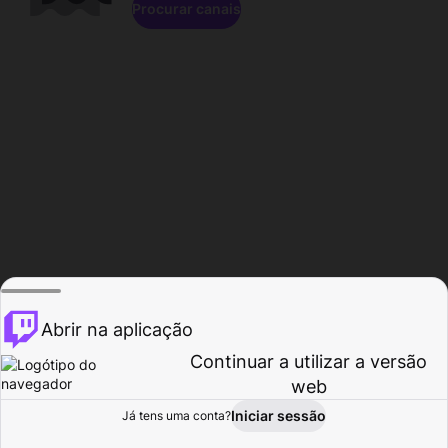
Procurar canais
Abrir na aplicação
Continuar a utilizar a versão
web
Iniciar sessão
Já tens uma conta?
Página inicial
Procurar
Atividade
Perfil