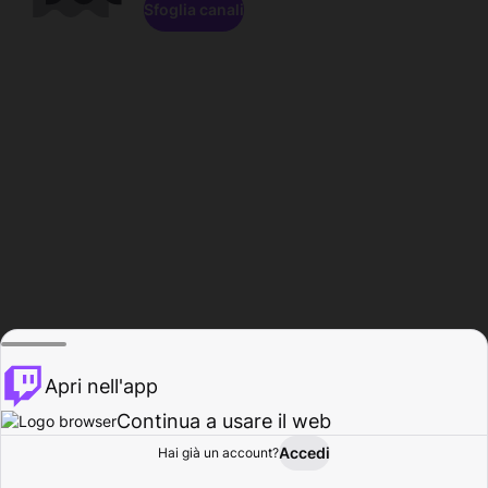
Sfoglia canali
Apri nell'app
Continua a usare il web
Accedi
Hai già un account?
Base
Sfoglia
Attività
Profilo