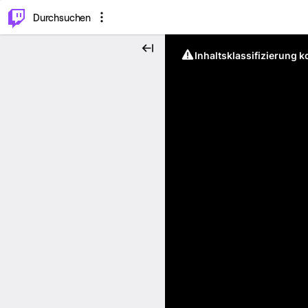
.
⌥
P
Durchsuchen
Inhaltsklassifizierung 