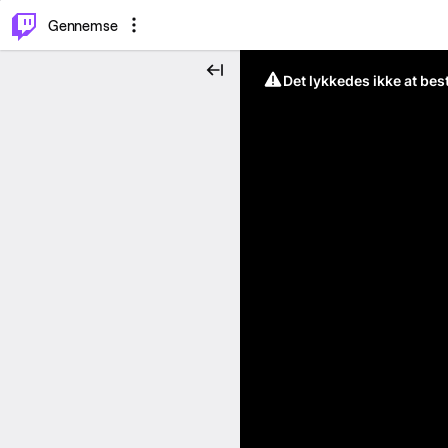
⌥
P
Gennemse
Det lykkedes ikke at be