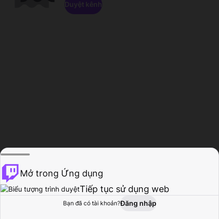
Duyệt kênh
Mở trong Ứng dụng
Tiếp tục sử dụng web
Đăng nhập
Bạn đã có tài khoản?
Trang chủ
Duyệt
Hoạt động
Hồ sơ