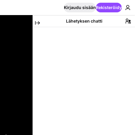
Kirjaudu sisään
Rekisteröidy
Lähetyksen chatti