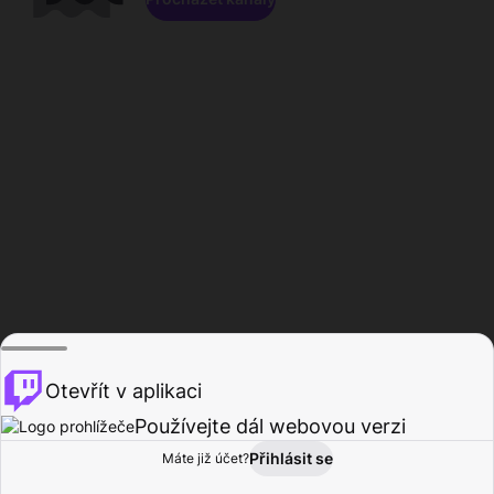
Otevřít v aplikaci
Používejte dál webovou verzi
Přihlásit se
Máte již účet?
Domů
Procházet
Aktivita
Profil