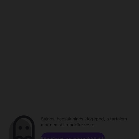
Sajnos, hacsak nincs időgéped, a tartalom
már nem áll rendelkezésre.
Böngészés a csatornák között