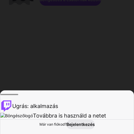
Ugrás: alkalmazás
Továbbra is használd a netet
Bejelentkezés
Már van fiókod?
Főoldal
Böngészés
Tevékenység
Profil