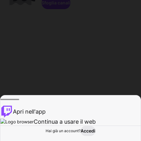
Sfoglia canali
Apri nell'app
Continua a usare il web
Accedi
Hai già un account?
Base
Sfoglia
Attività
Profilo