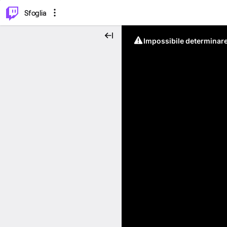
⌥
P
Sfoglia
Impossibile determinare