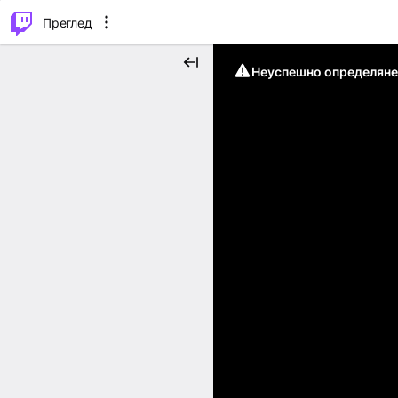
м...
⌥
P
Преглед
Неуспешно определяне