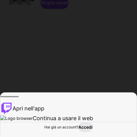
Sfoglia canali
Apri nell'app
Continua a usare il web
Accedi
Hai già un account?
Base
Sfoglia
Attività
Profilo