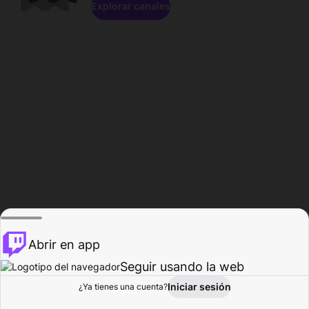
Explorar canales
Abrir en app
Seguir usando la web
Iniciar sesión
Página del
¿Ya tienes una cuenta?
Explorar
Actividad
Perfil
Creador