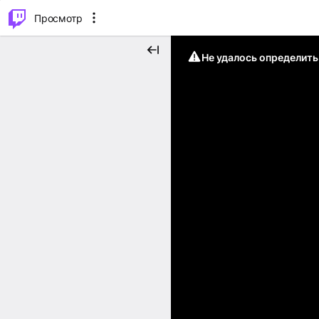
.
⌥
P
Просмотр
Не удалось определит