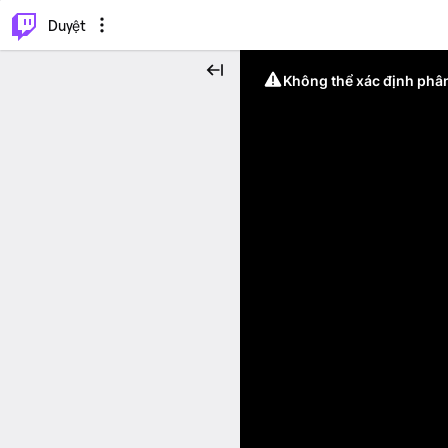
.
⌥
P
Duyệt
Không thể xác định phân