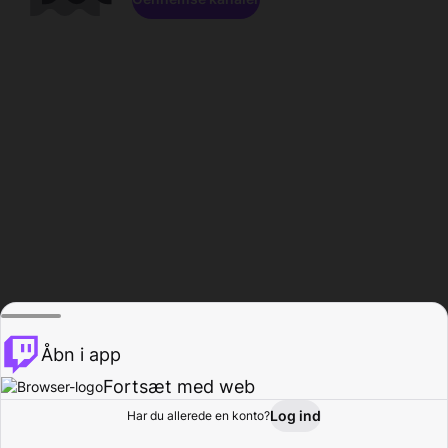
Åbn i app
Fortsæt med web
Log ind
Har du allerede en konto?
Hjem
Gennemse
Aktivitet
Profil