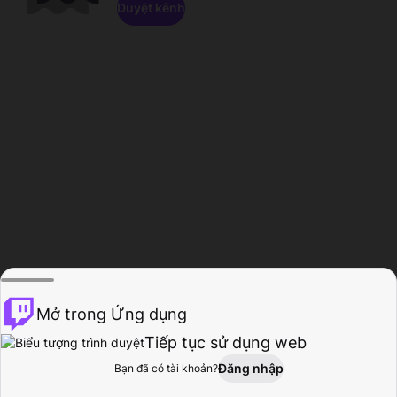
Duyệt kênh
Mở trong Ứng dụng
Tiếp tục sử dụng web
Đăng nhập
Bạn đã có tài khoản?
Trang chủ
Duyệt
Hoạt động
Hồ sơ