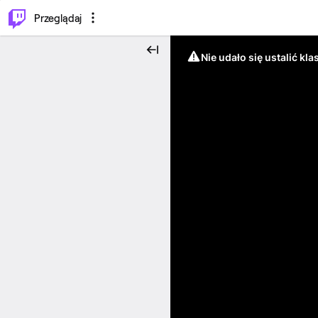
…
⌥
P
Przeglądaj
Nie udało się ustalić klas