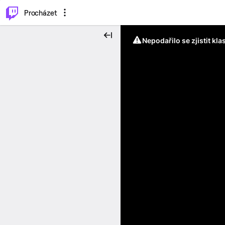
..
⌥
P
Procházet
Nepodařilo se zjistit kla