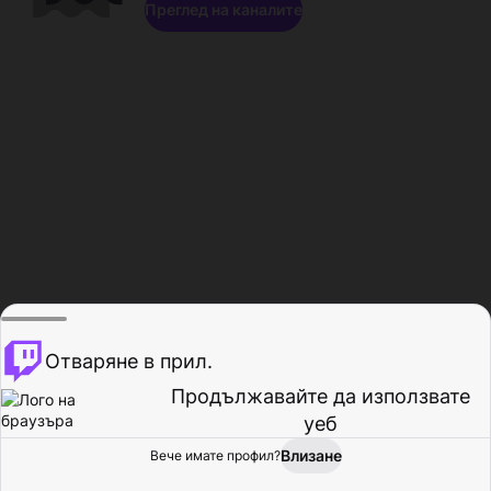
Преглед на каналите
Отваряне в прил.
Продължавайте да използвате
уеб
Влизане
Вече имате профил?
Начало
Преглед
Активност
Профил