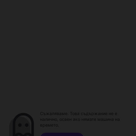
Съжаляваме. Това съдържание не е
налично, освен ако нямате машина на
времето.