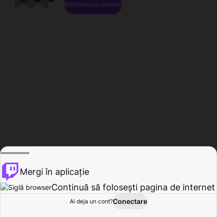
Răsfoiește canale
Mergi în aplicație
Continuă să folosești pagina de internet
Conectare
Ai deja un cont?
Acasă
Răsfoire
Activitate
Profil