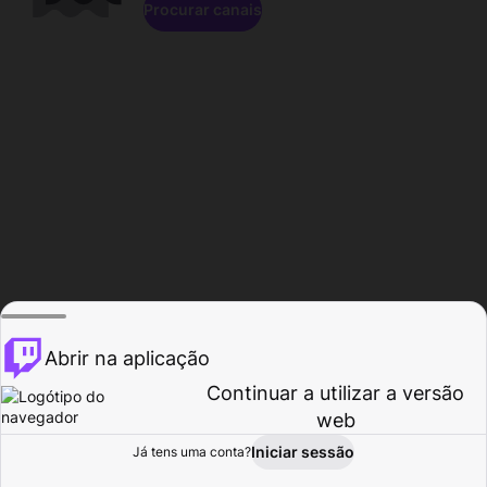
Procurar canais
Abrir na aplicação
Continuar a utilizar a versão
web
Iniciar sessão
Já tens uma conta?
Página inicial
Procurar
Atividade
Perfil