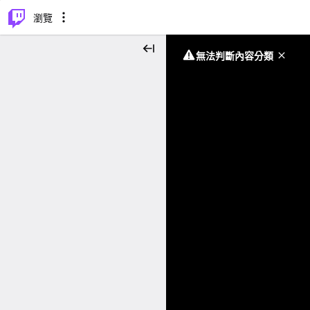
⌥
P
瀏覽
無法判斷內容分類