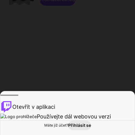
Otevřít v aplikaci
Používejte dál webovou verzi
Přihlásit se
Máte již účet?
Domů
Procházet
Aktivita
Profil