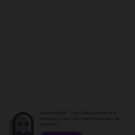
Съжаляваме. Това съдържание не е
налично, освен ако нямате машина на
времето.