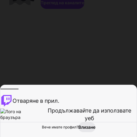
Преглед на каналите
Отваряне в прил.
Продължавайте да използвате
уеб
Влизане
Вече имате профил?
Начало
Преглед
Активност
Профил