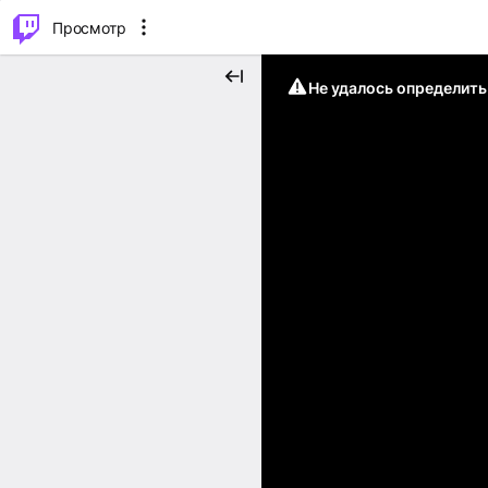
.
⌥
P
Просмотр
Не удалось определит