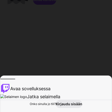
Avaa sovelluksessa
Jatka selaimella
Kirjaudu sisään
Onko sinulla jo tili?
Koti
Selaa
Toiminta
Profiili