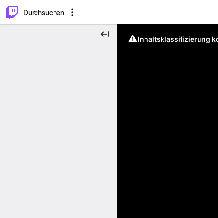
.
⌥
P
Durchsuchen
Inhaltsklassifizierung 