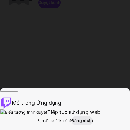
Duyệt kênh
Mở trong Ứng dụng
Tiếp tục sử dụng web
Đăng nhập
Bạn đã có tài khoản?
Trang chủ
Duyệt
Hoạt động
Hồ sơ